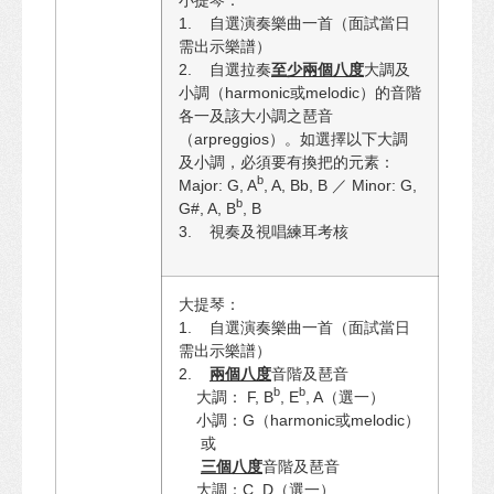
1. 自選演奏樂曲一首（面試當日
需出示樂譜）
2. 自選拉奏
至少兩個八度
大調及
小調（harmonic或melodic）的音階
各一及該大小調之琶音
（arpreggios）。如選擇以下大調
及小調，必須要有換把的元素：
b
Major: G, A
, A, Bb, B ／ Minor: G,
b
G#, A, B
, B
3. 視奏及視唱練耳考核
大提琴：
1. 自選演奏樂曲一首（面試當日
需出示樂譜）
2.
兩個八度
音階及琶音
b
b
大調： F, B
, E
, A（選一）
小調：G（harmonic或melodic）
或
三個八度
音階及琶音
大調：C, D（選一）