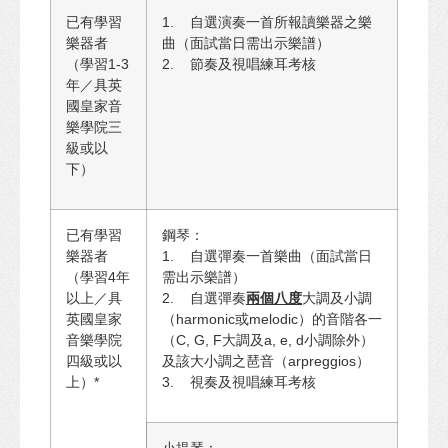
已有學習
1. 自選演奏一首所報讀樂器之樂
樂器者
曲（面試當日需出示樂譜）
（學習1-3
2. 節奏及視唱練耳考核
年／具英
國皇家音
樂學院三
級或以
下）
已有學習
鋼琴：
樂器者
1. 自選彈奏一首樂曲（面試當日
（學習4年
需出示樂譜）
以上／具
2. 自選彈奏
兩個八度
大調及小調
英國皇家
（harmonic或melodic）的音階各一
音樂學院
（C, G, F大調及a, e, d小調除外）
四級或以
及該大小調之琶音（arpreggios）
上）*
3. 視奏及視唱練耳考核
小提琴：