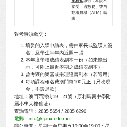
用程式
繳付，本院不
接受「過數易」或自
動櫃員機（ATM）轉
賬
報考時須繳交：
填妥的入學申請表，需由家長或監護人簽
名，及學生半年內近照一張
本年度學校成績表副本一份（如未能出
示，可附上最近學期之成績表副本）
曾考獲的樂器或樂理證書副本（若適用）
每項課程報名費澳門幣
元正（只收現
100
金，不設退款）
地址：澳門西灣街
（原利瑪竇中學附
19
21號
、
屬小學大樓舊址）
查詢電話：
2835 5654 / 2835 6296
電郵：
info@spiox.edu.mo
辦公時間：星期一至星期五
至
；星
10:00
19:00