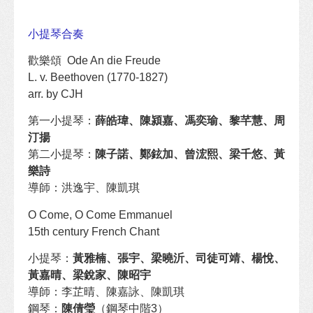
小提琴合奏
歡樂頌 Ode An die Freude
L. v. Beethoven (1770-1827)
arr. by CJH
第一小提琴：
薛皓瑋、陳潁嘉、馮奕瑜、黎芊慧、周
汀揚
第二小提琴：
陳子諾、鄭鉉加、曾浤熙、梁千悠、黃
樂詩
導師：洪逸宇、陳凱琪
O Come, O Come Emmanuel
15th century French Chant
小提琴：
黃雅楠、張宇、梁曉沂、司徒可靖、楊悅、
黃嘉晴、梁銳家、陳昭宇
導師：李芷晴、陳嘉詠、陳凱琪
鋼琴：
陳倩瑩
（鋼琴中階3）