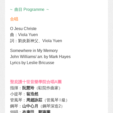
~ 曲目 Programme ~
合唱
O Jesu Christe
曲：Viola Yuen
詞：劉炎新神父、Viola Yuen
Somewhere in My Memory
John Williams/ arr. by Mark Hayes
Lyrics by Leslie Bricusse
聖庇護十世音樂學院合唱A團
指揮：
阮慧玲
（駐院作曲家）
小提琴：
翁浩然
管風琴：
周趙詠莊
（管風琴 I 級）
鋼琴：
山中心月
（鋼琴深造2）
領唱：
布康田、鄭琬蕎