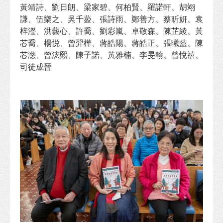
黃靖詩、劉日朗、梁家碧、何柏賢、羅諾軒、胡翊
謙、伍樂之、吳千萾、張詩雨、鄭善方、蔡昕妍、袁
梓瀅、洪藝心、許喬、劉彩嵐、卓敬森、陳芷綾、黃
芯喬、楊悦、曾羿樺、蔣皓陽、蔣皓正、張曦藍、陳
芯滺、曾浤熙、陳子諾、黃雅楠、李旻翰、曾悅禧、
司徒成晉