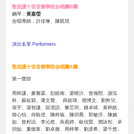
聖庇護十世音樂學院合唱團B團
鋼琴：
黃嘉瑩
合唱導師：許佳琳、陳凱琪
演出名單 Performers
聖庇護十世音樂學院合唱團A團
第一聲部

周梓謙、麥雅霖、彭皓南、梁曉沂、曾瀚熙、謝泓
科、蘇祉穎、潘文聲、 薛皓瑋、鄧博文、劉羚兒、
張宇、湯智謙、區澄語、黎芯羽、鍾卓靖、黃梓皓、
韓心怡、何盼澄、陳梓瑜、陳玥喬、郭敏渟、陳婉
如、曾籽語、李沁悠、吳菀婷、歐信賢、鄧詠彤、卓
玥如、婁焮甯、劉卓翹、周梓華、劉丞希、梁千悠、