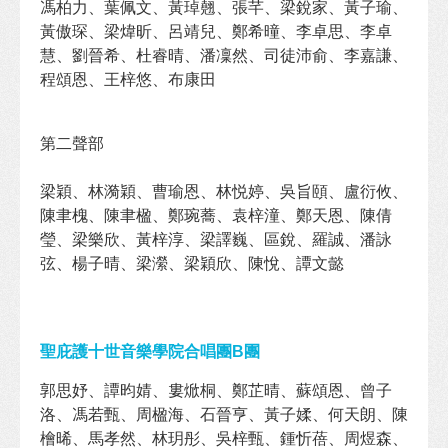
馮柏力、葉佩文、黃琸翹、張芊、梁銳家、黃子瑜、
黃傲琛、梁煒昕、呂靖兒、鄭希曈、李卓思、李卓
慧、劉晉希、杜睿晴、潘凜然、司徒沛俞、李嘉謙、
程頌恩、王梓悠、布康田

第二聲部

梁穎、林漪穎、曹瑜恩、林悦婷、吳旨頤、盧衍攸、
陳聿槐、陳聿楹、鄭琬蕎、袁梓潼、鄭天恩、陳倩
瑩、梁樂欣、黃梓淳、梁譯巍、區銳、羅誠、潘詠
弦、楊子晴、梁瀠、梁穎欣、陳悅、譚文懿

聖庇護十世音樂學院合唱團B團
郭思妤、譚昀婧、婁焮桐、鄭芷晴、蘇頌恩、曾子
洛、馮若甄、周楹海、石晉亨、黃子媃、何天朗、陳
檜晞、馬孝然、林玥彤、吳梓甄、鍾忻蓓、周煜森、