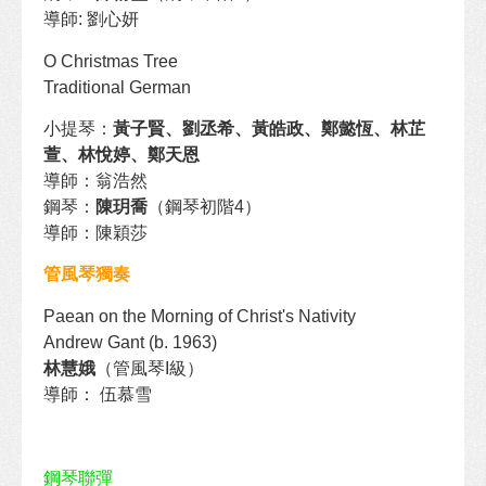
導師: 劉心妍
O Christmas Tree
Traditional German
小提琴：
黃子賢、劉丞希、黃皓政、鄭懿恆、
林芷
萱、林悅婷、鄭天恩
導師：翁浩然
鋼琴：
陳玥喬
（鋼琴初階4）
導師：陳穎莎
管風琴獨奏
Paean on the Morning of Christ's Nativity
Andrew Gant (b. 1963)
林慧娥
（管風琴I級）
導師： 伍慕雪
鋼琴聯彈